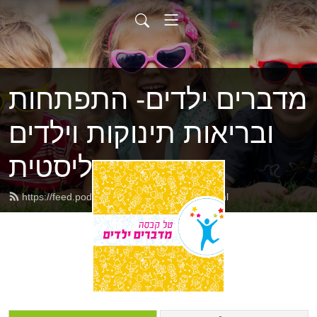
מדברים ילדים- התפתחות
ובריאות תינוקות וילדים
בראייה הוליסטית
https://feed.podbean.com/talkabessa/feed.xml