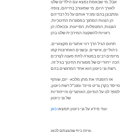
אבל, מי שבאמת נמצא עם הילדים שלנו
לאורך היום, מי שמעורב בחייהם, צופה
ומתבונן בהם ומכיר אותם על כל רבדיהם
הן הצוות המחנך במסגרות החינוכיות.
הגננות, המטפלות, הסייעות. וככאלה הן
ראויות להשקעה המירבית שלנו בהן.
תחום הגיל הרך רווי אתגרים מקצועיים,
ניהוליים, אישיים. ובשנים האחרונות קמו
מיזמים רבים במטרה לתת מענה לצרכים
הכה ייחודיים של מסגרות החינוך בגיל זה.
רשת גני ניוטון הוא אחד המרגשים בהם.
אז הזמנתי את מתן מלכא- יזם, שותף
מייסד בקרן גריט מיינד ומנכ"ל רשת ניוטון,
לספר לנו על המיזם, האתגרים והייחודיות
של גני ניוטון
:
עוד מידע על גני ניוטון תמצאו
כאן
איזה כיף שהגעתם לכאן.