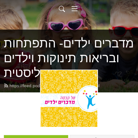
מדברים ילדים- התפתחות
ובריאות תינוקות וילדים
בראייה הוליסטית
https://feed.podbean.com/talkabessa/feed.xml