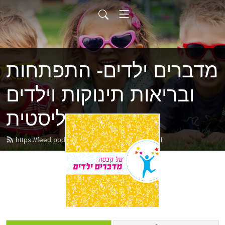
מדברים ילדים- התפתחות
ובריאות תינוקות וילדים
בראייה הוליסטית
https://feed.podbean.com/talkabessa/feed.xml